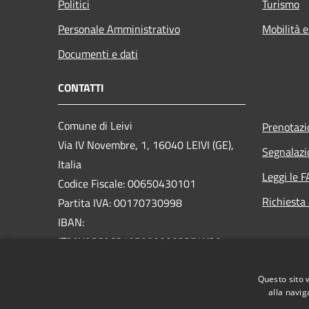
Politici
Turismo
Personale Amministrativo
Mobilità e
Documenti e dati
CONTATTI
Comune di Leivi
Prenotaz
Via IV Novembre, 1, 16040 LEIVI (GE),
Segnalazi
Italia
Leggi le 
Codice Fiscale: 00650430101
Richiesta
Partita IVA: 00170730998
IBAN:
IT20V0569631950000003354X20
PEC:
protocollo@pec.comune.leivi.ge.it
Questo sito 
Centralino Unico: 0185319033
alla navig