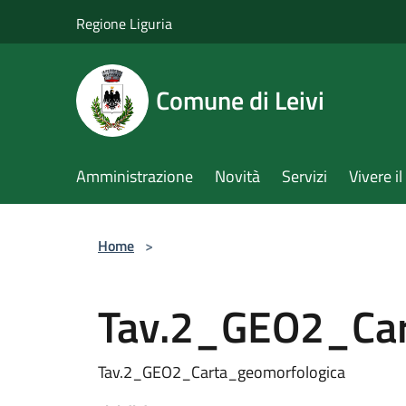
Salta al contenuto principale
Regione Liguria
Comune di Leivi
Amministrazione
Novità
Servizi
Vivere 
Home
>
Tav.2_GEO2_Car
Tav.2_GEO2_Carta_geomorfologica