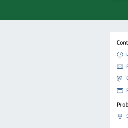
Cont
Prob