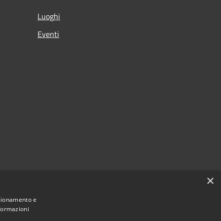
Luoghi
Eventi
×
nzionamento e
nformazioni