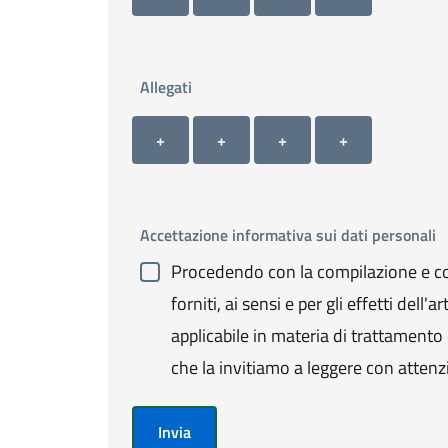
Allegati
Allegato 1
Allegato 2
Allegato 3
Allegato 4
+ Carica allegato 1
+ Carica allegato 2
+ Carica allegato 3
+ Carica allegato 4
+
+
+
+
Accettazione informativa sui dati personali
Procedendo con la compilazione e con
forniti, ai sensi e per gli effetti de
applicabile in materia di trattamento de
che la invitiamo a leggere con attenz
Invia