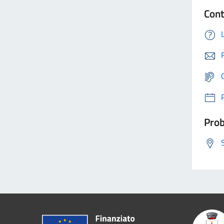
Cont
Prob