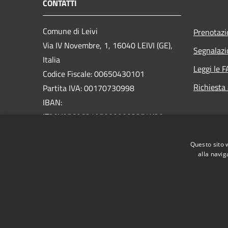
CONTATTI
Comune di Leivi
Prenotaz
Via IV Novembre, 1, 16040 LEIVI (GE),
Segnalazi
Italia
Leggi le 
Codice Fiscale: 00650430101
Richiesta
Partita IVA: 00170730998
IBAN:
IT20V0569631950000003354X20
PEC:
protocollo@pec.comune.leivi.ge.it
Questo sito 
Centralino Unico: 0185319033
alla navig
RSS
Accessibilità
Privacy
Cookie
Mappa de