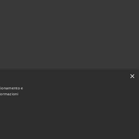
×
nzionamento e
nformazioni
Municipium
Accesso redazione
e di Leivi • Powered by
•