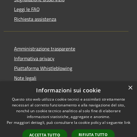
Leggi le FAQ
Richiesta assistenza
Amministrazione trasparente
Informativa privacy
Piattaforma Whistleblowing
Note legali
×
Dichiarazione di accessibilità
Informazioni sui cookie
Questo sito web utilizza cookie tecnici e assimilati strettamente
necessari al corretto funzionamento e alla navigazione del sito,
nonché un cookie tecnico analitico al solo fine di elaborare
informazioni statistiche, aggregate e anonime.
RSS
Copyright © 2026 • Comune di
Per maggiori dettagli, può consultare la cookie policy al seguente
link
Accessibilità
Leivi • Powered by
Privacy
Municipium
Accesso
•
RIFIUTA TUTTO
ACCETTA TUTTO