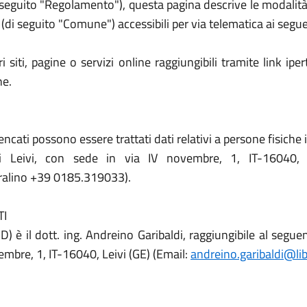
eguito "Regolamento"), questa pagina descrive le modalità d
(di seguito "Comune") accessibili per via telematica ai seguen
 siti, pagine o servizi online raggiungibili tramite link ipe
ne.
ncati possono essere trattati dati relativi a persone fisiche id
i Leivi, con sede in via IV novembre, 1, IT-16040, 
tralino +39 0185.319033).
TI
D) è il dott. ing. Andreino Garibaldi, raggiungibile al segu
vembre, 1, IT-16040, Leivi (GE) (Email:
andreino.garibaldi@lib