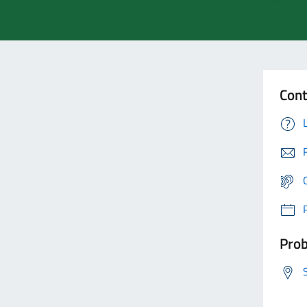
Cont
Prob