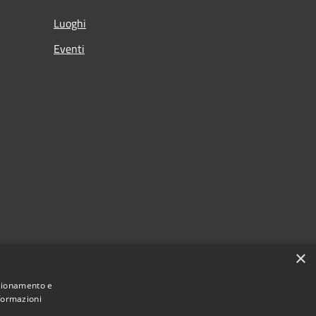
Luoghi
Eventi
×
nzionamento e
nformazioni