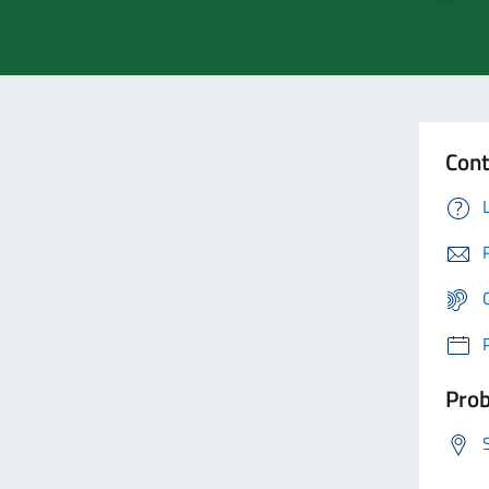
Cont
Prob