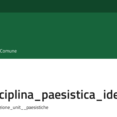
il Comune
iplina_paesistica_ide
azione_unit__paesistiche