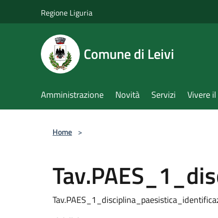
Salta al contenuto principale
Regione Liguria
Comune di Leivi
Amministrazione
Novità
Servizi
Vivere 
Home
>
Tav.PAES_1_disc
Tav.PAES_1_disciplina_paesistica_identific