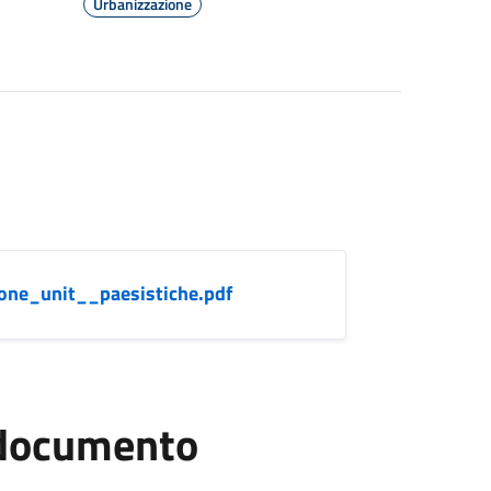
Urbanizzazione
ione_unit__paesistiche.pdf
l documento