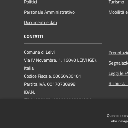
Politici
Turismo
Personale Amministrativo
Mobilità e
Documenti e dati
CONTATTI
Comune di Leivi
Prenotaz
Via IV Novembre, 1, 16040 LEIVI (GE),
Segnalazi
Italia
Leggi le 
Codice Fiscale: 00650430101
Richiesta
Partita IVA: 00170730998
IBAN:
IT20V0569631950000003354X20
PEC:
protocollo@pec.comune.leivi.ge.it
Questo sito 
Centralino Unico: 0185319033
alla navig