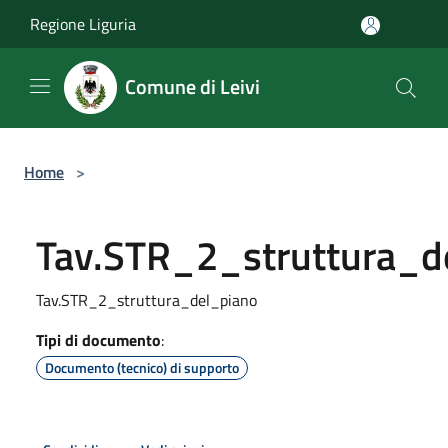
Salta al contenuto principale
Regione Liguria
Comune di Leivi
Home
>
Tav.STR_2_struttura_d
Tav.STR_2_struttura_del_piano
Tipi di documento
:
Documento (tecnico) di supporto