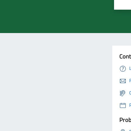
Cont
Prob