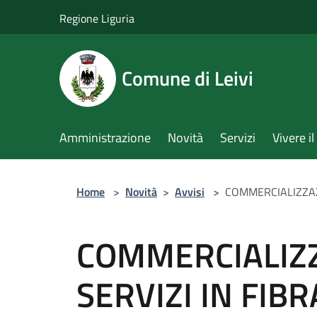
Salta al contenuto principale
Regione Liguria
Comune di Leivi
Amministrazione
Novità
Servizi
Vivere 
Home
>
Novità
>
Avvisi
>
COMMERCIALIZZAZI
COMMERCIALIZZ
SERVIZI IN FIBR