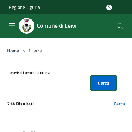
Salta al contenuto principale
Regione Liguria
Comune di Leivi
Home
>
Ricerca
Inserisci i termini di ricerca
Cerca
214 Risultati
Cerca
[results] Risultati