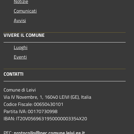
Notizie
Comunicati
Avvisi
VIVERE IL COMUNE
Luoghi
Eventi
CONTATTI
Comune di Leivi
Via IV Novembre, 1, 16040 LEIVI (GE), Italia
Codice Fiscale: 00650430101
Partita IVA: 00170730998
IBAN: IT20V0569631950000003354X20
PEC:
protocollo@pec.comune.leivi.ge.it