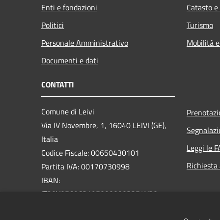
Enti e fondazioni
Catasto e
Politici
Turismo
Personale Amministrativo
Mobilità e
Documenti e dati
CONTATTI
Comune di Leivi
Prenotaz
Via IV Novembre, 1, 16040 LEIVI (GE),
Segnalazi
Italia
Leggi le 
Codice Fiscale: 00650430101
Richiesta
Partita IVA: 00170730998
IBAN:
IT20V0569631950000003354X20
PEC:
protocollo@pec.comune.leivi.ge.it