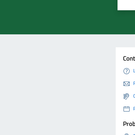
Cont
Prob