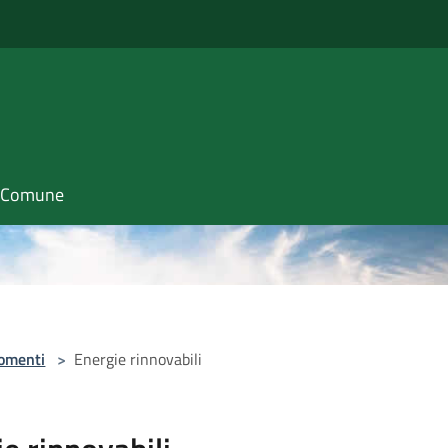
il Comune
omenti
>
Energie rinnovabili