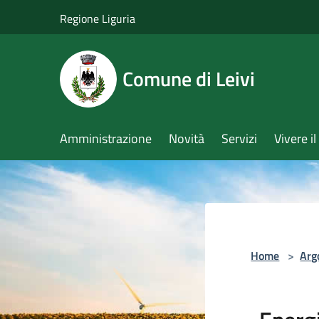
Salta al contenuto principale
Regione Liguria
Comune di Leivi
Amministrazione
Novità
Servizi
Vivere 
Home
>
Arg