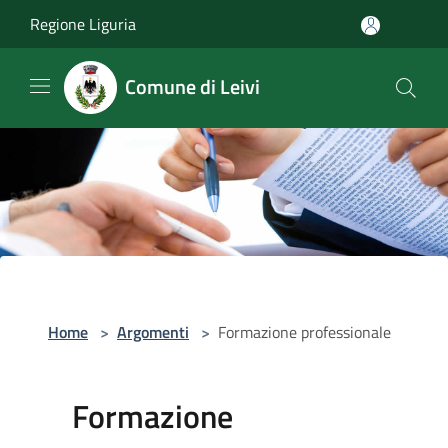
Salta al contenuto principale
Regione Liguria
Comune di Leivi
Home
>
Argomenti
>
Formazione professionale
Formazione