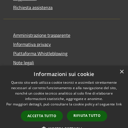
Richiesta assistenza
Amministrazione trasparente
Informativa privacy
Piattaforma Whistleblowing
Note legali
×
Dichiarazione di accessibilità
Informazioni sui cookie
Questo sito web utilizza cookie tecnici e assimilati strettamente
necessari al corretto funzionamento e alla navigazione del sito,
nonché un cookie tecnico analitico al solo fine di elaborare
informazioni statistiche, aggregate e anonime.
RSS
Copyright © 2026 • Comune di
Per maggiori dettagli, può consultare la cookie policy al seguente
link
Accessibilità
Leivi • Powered by
Privacy
Municipium
Accesso
•
RIFIUTA TUTTO
ACCETTA TUTTO
Cookie
redazione
Mappa del sito