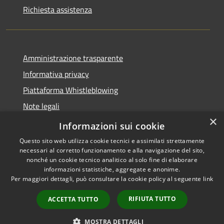
Richiesta assistenza
Amministrazione trasparente
Informativa privacy
Piattaforma Whistleblowing
Note legali
×
Dichiarazione di accessibilità
Informazioni sui cookie
Questo sito web utilizza cookie tecnici e assimilati strettamente
necessari al corretto funzionamento e alla navigazione del sito,
nonché un cookie tecnico analitico al solo fine di elaborare
informazioni statistiche, aggregate e anonime.
RSS
Copyright © 2026 • Comune di
Per maggiori dettagli, può consultare la cookie policy al seguente
link
Accessibilità
Leivi • Powered by
Privacy
Municipium
Accesso
•
RIFIUTA TUTTO
ACCETTA TUTTO
Cookie
redazione
Mappa del sito
MOSTRA DETTAGLI