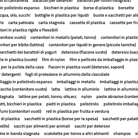
li di cancelleria
barattoli per detersivi
barattoli per rullini fotografici
in polistirolo espanso
bicchieri in plastica
borse di plastica
borsette
cqua, olio, succhi
bottiglie in plastica per liquidi
buste e sacchetti per al
lle
carta patinata
carta stagnola
cassette di plastica
cassette per fr
ioni in plastica rigide o flessibili
tenitore vuoto)
contenitori in metallo (pelati, tonno)
contenitori in plasti
nitori per bibite (lattine)
contenitori per liquidi in genere (piccole taniche)
erchietti dei barattoli di yogurt
detersivo (flacone vuoto)
detersivo (sac
ale in plastica (vuote)
film di nylon
film e pellicole da imballaggio in plas
 per la pulizia della casa
flaconi in plastica vuoti (detersivi, saponi)
r detergenti
fogli di protezione in alluminio delle cioccolate
laggio in polistirolo espanso
imballaggi in metallo
imballaggi in plastic
lacche (contenitore vuoto)
latta
lattine in alluminio
lattine in allumini
stagnata
lattine per pelati, tonno, olio,ecc
nylon
paste abrasive (conten
atti, bicchieri in plastica
piatti in plastica
polistirolo
polistirolo imballa
fumi (contenitori vuoti)
reti in plastica per frutta e verdura
 di plastica
sacchetti in plastica (borse per la spesa)
sacchetti per patat
edile)
sacchi per alimenti per animali
sacchi per detersivi
tine in banda stagnata
scatolette per tonno e altri alimenti
shampoo
s