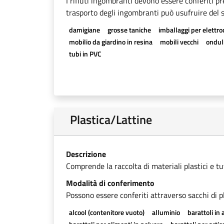
I rifiuti ingombranti devono essere conferiti pr
trasporto degli ingombranti può usufruire del se
damigiane
grosse taniche
imballaggi per elettr
mobilio da giardino in resina
mobili vecchi
onduli
tubi in PVC
Plastica/Lattine
Descrizione
Comprende la raccolta di materiali plastici e tutti
Modalità di conferimento
Possono essere conferiti attraverso sacchi di pl
alcool (contenitore vuoto)
alluminio
barattoli in 