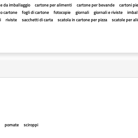
e da imballaggio
cartone per alimenti
cartone per bevande
cartoni pi
a o cartone
fogli di cartone
fotocopie
giornali
giornali e riviste
imball
i
riviste
sacchetti di carta
scatola in cartone per pizza
scatole per al
e
pomate
sciroppi