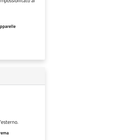
impossibilitato al
apparelle
'esterno.
crema