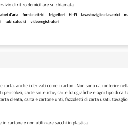
rvizio di ritiro domiciliare su chiamata.
atori d'aria
forni elettrici
frigoriferi
Hi-Fi
lavastoviglie e lavatrici
ma
i
tubi catodici
videoregistratori
ce carta, anche i derivati come i cartoni. Non sono da conferire nella
ti pericolosi, carte sintetiche, carte fotografiche e ogni tipo di car
rta oleata, carta e cartone unti, fazzoletti di carta usati, tovagliol
le in cartone e non utilizzare sacchi in plastica.