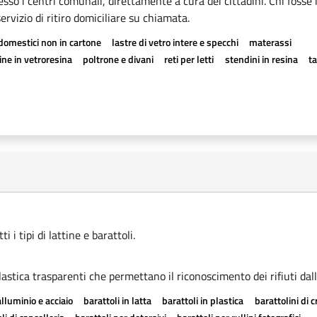
esso i centri comunali, direttamente a cura dei cittadini. Chi fosse 
rvizio di ritiro domiciliare su chiamata.
odomestici non in cartone
lastre di vetro intere e specchi
materassi
ne in vetroresina
poltrone e divani
reti per letti
stendini in resina
t
 i tipi di lattine e barattoli.
astica trasparenti che permettano il riconoscimento dei rifiuti dall
alluminio e acciaio
barattoli in latta
barattoli in plastica
barattolini di 