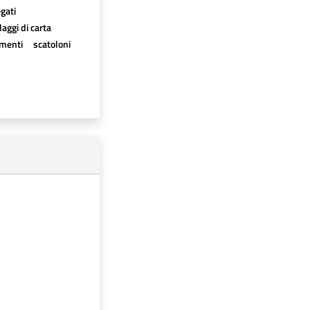
egati
aggi di carta
imenti
scatoloni