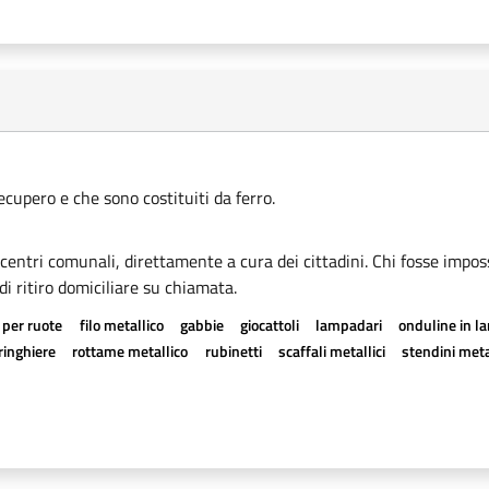
recupero e che sono costituiti da ferro.
i centri comunali, direttamente a cura dei cittadini. Chi fosse imposs
di ritiro domiciliare su chiamata.
 per ruote
filo metallico
gabbie
giocattoli
lampadari
onduline in l
ringhiere
rottame metallico
rubinetti
scaffali metallici
stendini meta