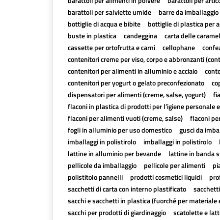
barattoli per alimenti in polvere
barattoli per artico
barattoli per salviette umide
barre da imballaggio 
bottiglie di acqua e bibite
bottiglie di plastica per a
buste in plastica
candeggina
carta delle carame
cassette per ortofrutta e carni
cellophane
confez
contenitori creme per viso, corpo e abbronzanti (con
contenitori per alimenti in alluminio e acciaio
conte
contenitori per yogurt o gelato preconfezionato
cop
dispensatori per alimenti (creme, salse, yogurt)
fi
flaconi in plastica di prodotti per l’igiene personale e
flaconi per alimenti vuoti (creme, salse)
flaconi pe
fogli in alluminio per uso domestico
gusci da imbal
imballaggi in polistirolo
imballaggi in polistirolo
lattine in alluminio per bevande
lattine in banda 
pellicole da imballaggio
pellicole per alimenti
pi
polistitolo pannelli
prodotti cosmetici liquidi
pro
sacchetti di carta con interno plastificato
sacchetti
sacchi e sacchetti in plastica (fuorché per materiale 
sacchi per prodotti di giardinaggio
scatolette e lat