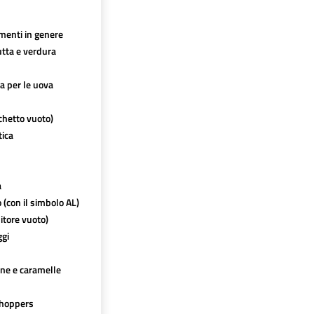
imenti in genere
utta e verdura
ca per le uova
chetto vuoto)
tica
a
o (con il simbolo AL)
itore vuoto)
ggi
ine e caramelle
hoppers