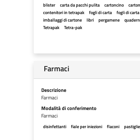
blister
carta da pacchi pulita
cartoncino
carton
contenitori in tetrapak
fogli di carta
fogli di cart
imballaggi di cartone
libri
pergamene
quadern
Tetrapak
Tetra-pak
Farmaci
Descrizione
Farmaci
Modalità di conferimento
Farmaci
disinfettanti
fiale per iniezioni
flaconi
pastigli