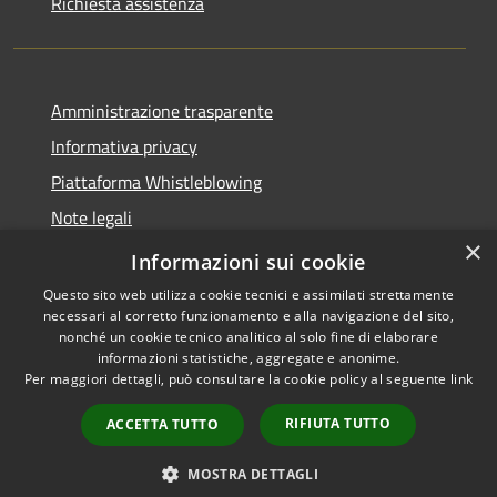
Richiesta assistenza
Amministrazione trasparente
Informativa privacy
Piattaforma Whistleblowing
Note legali
×
Dichiarazione di accessibilità
Informazioni sui cookie
Questo sito web utilizza cookie tecnici e assimilati strettamente
necessari al corretto funzionamento e alla navigazione del sito,
nonché un cookie tecnico analitico al solo fine di elaborare
informazioni statistiche, aggregate e anonime.
RSS
Copyright © 2026 • Comune di
Per maggiori dettagli, può consultare la cookie policy al seguente
link
Accessibilità
Leivi • Powered by
Privacy
Municipium
Accesso
•
RIFIUTA TUTTO
ACCETTA TUTTO
Cookie
redazione
Mappa del sito
MOSTRA DETTAGLI